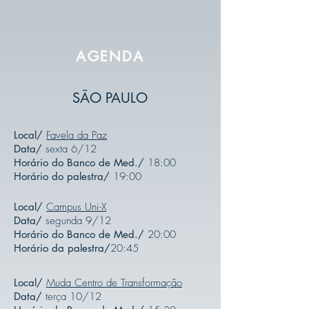
AGENDA
SÃO PAULO
Local/
Favela da Paz
Data/
sexta 6/12
Horário do Banco de Med./
18:00
Horário do palestra/
19:00
Local/
Campus Uni-X
Data/
segunda 9/12
Horário do Banco de Med./
20:00
Horário da palestra/
20:45
Local/
Muda Centro de Transformação
Data/
terça 10/12