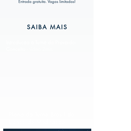
Entrada gratuita. Vagas limitadas!
SAIBA MAIS
Introdução à Turnê da Prova-do-
vídeo
2min.
Conceito -
Plano da Turnê Brasil do
Banco de Meditação