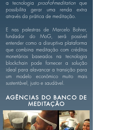
a tecnologia
proof-of-meditation
que
possibilita gerar uma renda extra
através da prática de meditação.
E nas palestras de Marcelo Bohrer,
fundador do MoG, será possível
entender como a disruptiva plataforma
que combina meditação com créditos
monetários baseados na tecnologia
blockchain pode fornecer a solução
ideal para alavancar a transição para
um modelo econômico muito mais
sustentável, justo e saudável.
AGÊNCIAS DO BANCO DE
MEDITAÇÃO