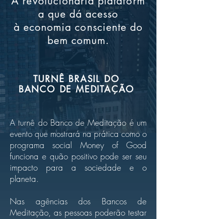
A revolucionária plataform
a que dá acesso
à economia consciente do
bem comum.
TURNÊ BRASIL DO
BANCO DE MEDITAÇÃO
A turnê do Banco de Meditação é um
evento que mostrará na prática como o
programa social Money of Good
funciona e quão positivo pode ser seu
impacto para a sociedade e o
planeta.
Nas agências dos Bancos de
Meditação, as pessoas poderão testar