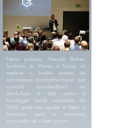
Nesta palestra, Marcelo Bohrer,
fundador do Money of Good, irá
explicar o inédito sistema de
recompensa proof-of-meditation que
conecta neurofeedback ao
blockchain e dirá como a
tecnologia social inovadora do
MoG pode nos ajudar a fazer a
transição para a economia
consciente de o bem comum.